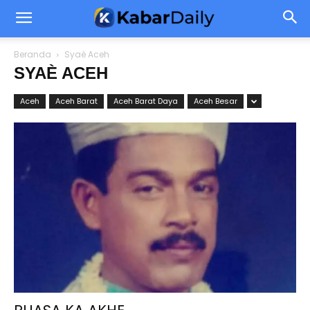
Beranda
Syaè Aceh
SYAÈ ACEH
Aceh
Aceh Barat
Aceh Barat Daya
Aceh Besar