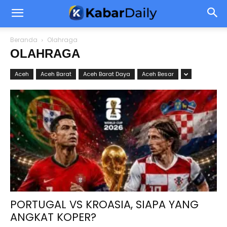
Beranda
Olahraga
OLAHRAGA
Aceh
Aceh Barat
Aceh Barat Daya
Aceh Besar
PORTUGAL VS KROASIA, SIAPA YANG
ANGKAT KOPER?