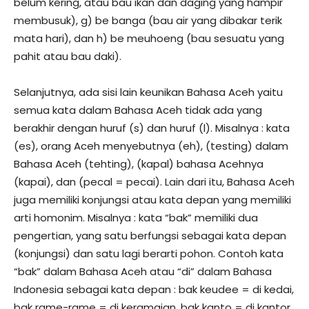
belum kering, atau bau ikan dan daging yang hampir
membusuk), g) be banga (bau air yang dibakar terik
mata hari), dan h) be meuhoeng (bau sesuatu yang
pahit atau bau daki).
Selanjutnya, ada sisi lain keunikan Bahasa Aceh yaitu
semua kata dalam Bahasa Aceh tidak ada yang
berakhir dengan huruf (s) dan huruf (l). Misalnya : kata
(es), orang Aceh menyebutnya (eh), (testing) dalam
Bahasa Aceh (tehting), (kapal) bahasa Acehnya
(kapai), dan (pecal = pecai). Lain dari itu, Bahasa Aceh
juga memiliki konjungsi atau kata depan yang memiliki
arti homonim. Misalnya : kata “bak” memiliki dua
pengertian, yang satu berfungsi sebagai kata depan
(konjungsi) dan satu lagi berarti pohon. Contoh kata
“bak” dalam Bahasa Aceh atau “di” dalam Bahasa
Indonesia sebagai kata depan : bak keudee = di kedai,
bak rame-rame = di keramaian, bak kanto = di kantor,