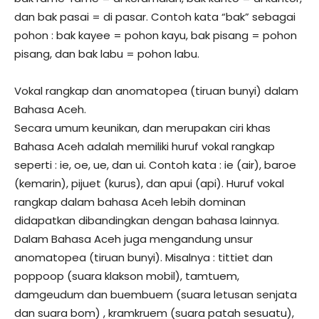
dan bak pasai = di pasar. Contoh kata “bak” sebagai
pohon : bak kayee = pohon kayu, bak pisang = pohon
pisang, dan bak labu = pohon labu.
Vokal rangkap dan anomatopea (tiruan bunyi) dalam
Bahasa Aceh.
Secara umum keunikan, dan merupakan ciri khas
Bahasa Aceh adalah memiliki huruf vokal rangkap
seperti : ie, oe, ue, dan ui. Contoh kata : ie (air), baroe
(kemarin), pijuet (kurus), dan apui (api). Huruf vokal
rangkap dalam bahasa Aceh lebih dominan
didapatkan dibandingkan dengan bahasa lainnya.
Dalam Bahasa Aceh juga mengandung unsur
anomatopea (tiruan bunyi). Misalnya : tittiet dan
poppoop (suara klakson mobil), tamtuem,
damgeudum dan buembuem (suara letusan senjata
dan suara bom) , kramkruem (suara patah sesuatu),