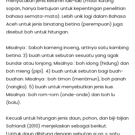
menyatakan jenis kelamin laki-laki (maaf kurang
sopan, hanya bertujuan untuk kepentingan penelitian
bahasa semata-mata). Lebih unik lagi dalam Bahasa
Aceh untuk jenis binatang betina (perempuan) juga
disebut boh untuk hitungan.
Misalnya : Saboh kameng inoeng, artinya satu kambing
betina. 3) buah untuk sebutan sesuatu yang agak
bundar atau lonjong. Misalnya : boh idong (hidung) dan
boh mieng (pipi). 4) buah untuk sebutan bagi buah-
buahan. Misalnya : boh timon (mentimun), boh panah
(nangka). 5) buah untuk menyebutkan jenis kue.
Misalnya : boh rom-rom (onde-onde) dan boh lu
(bolu).
Kecuali untuk hitungan jenis daun, pohon, dan biji-bijian
Safriandi (2010) menjelaskan sebagai berikut:
1.Untuk daun dihitung dengan sebutan si on = satu