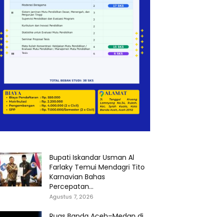
Bupati Iskandar Usman Al
Farlaky Temui Mendagri Tito
Karnavian Bahas
Percepatan...
Agustus 7, 2026
Ruas Banda Aceh–Medan di