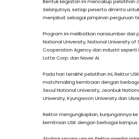
Bentuk kegiatan ini mencakup pelatihan
Selanjutnya, setiap peserta diminta u
menjabat sebagai pimpinan perguruan ti
Program ini melibatkan narasumber dari pe
National University, National University of
Cooperation Agency dan industri seperti
Lotte Corp. dan Naver AI.
Pada hari terakhir pelatihan ini, Rektor
matchmaking kemitraan dengan berbagai 
Seoul National University, Jeonbuk Nationa
University, Kyungwoon University dan Ulsan
Rektor mengungkapkan, kunjungannya ke
kemitraan USK dengan berbagai kampus d
Apalagi secara umum Rektor menilai ada