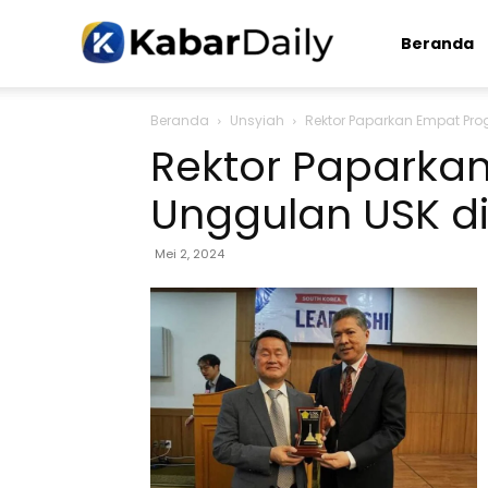
Kabardaily.com
Beranda
Beranda
Unsyiah
Rektor Paparkan Empat Pro
Rektor Paparka
Unggulan USK di
Mei 2, 2024