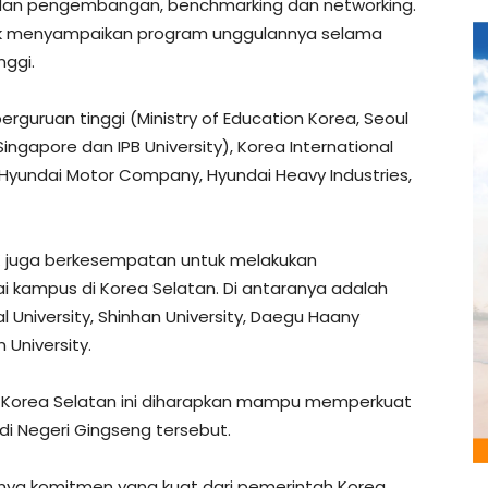
 dan pengembangan, benchmarking dan networking.
ntuk menyampaikan program unggulannya selama
nggi.
rguruan tinggi (Ministry of Education Korea, Seoul
 Singapore dan IPB University), Korea International
 Hyundai Motor Company, Hyundai Heavy Industries,
 USK juga berkesempatan untuk melakukan
kampus di Korea Selatan. Di antaranya adalah
l University, Shinhan University, Daegu Haany
 University.
 Korea Selatan ini diharapkan mampu memperkuat
i Negeri Gingseng tersebut.
nya komitmen yang kuat dari pemerintah Korea