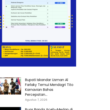
Bupati Iskandar Usman Al
Farlaky Temui Mendagri Tito
Karnavian Bahas
Percepatan...
Agustus 7, 2026
Ruas Banda Aceh–Medan di