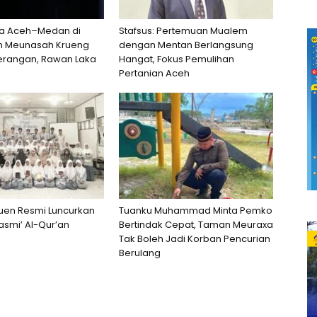
a Aceh–Medan di
Stafsus: Pertemuan Mualem
n Meunasah Krueng
dengan Mentan Berlangsung
erangan, Rawan Laka
Hangat, Fokus Pemulihan
Pertanian Aceh
uen Resmi Luncurkan
Tuanku Muhammad Minta Pemko
smi’ Al-Qur’an
Bertindak Cepat, Taman Meuraxa
Tak Boleh Jadi Korban Pencurian
Berulang