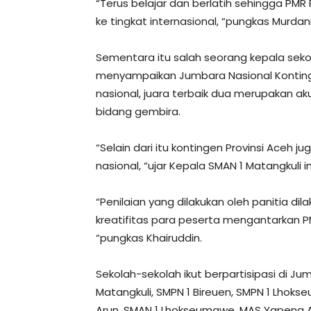
“Terus belajar dan berlatih sehingga PM
ke tingkat internasional, “pungkas Murdani
Sementara itu salah seorang kepala seko
menyampaikan Jumbara Nasional Kontingen
nasional, juara terbaik dua merupakan aku
bidang gembira.
“Selain dari itu kontingen Provinsi Aceh ju
nasional, “ujar Kepala SMAN 1 Matangkuli in
“Penilaian yang dilakukan oleh panitia di
kreatifitas para peserta mengantarkan PM
“pungkas Khairuddin.
Sekolah-sekolah ikut berpartisipasi di J
Matangkuli, SMPN 1 Bireuen, SMPN 1 Lho
Arun, SMAN 1 Lhokseumawe, MAS Yapena 