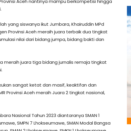
R Provinsi Aceh nantinya mampu berkompetisi hingga
.
lah yang siswanya ikut Jumbara, Khairuddin MPd
 Provinsi Aceh meraih juara terbaik dua tingkat
mulasi nilai dari bidang jumpa, bidang bakti dan
ga meraih juara tiga bidang jurnalis remaja tingkat
i.
lakukan sangat ketat dan masif, keaktifan dan
R Provinsi Aceh meraih Juara 2 tingkat nasional,
umbara Nasional Tahun 2023 diantaranya SMAN 1
kseumawe, SMPN 7 Lhokseumawe, SMAN Modal Bangsa
Arun, SMAN 2 Lhokseumawe, SMKN 1 Lhokseumawe,