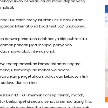
uk menghasilkan generasi muda masa depan yang
holistik.
rena USK telah menyuntikkan unsur baru dalam
nggaraan International Food Festival,” ungkapnya.
kan bahwa persatuan tidak hanya dipupuk melalui
eragaman pangan juga menjadi penyebab
up masyarakat internasional.
anya mempromosikan kompetisi antar negara
k menguji kemampuan mahasiwa dalam
ruhkan pengetahuan, bakat dan kekuatan fisik
, budaya dan seminar.
 meskipun IMT-GT memiliki konsep friendly match,
tuk berkompetisi secara sehat di semua ajang. Kita
h lebih berartinya jika kemenangan itu diperoleh