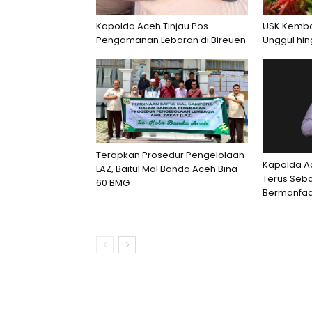
Kapolda Aceh Tinjau Pos
USK Kembal
Pengamanan Lebaran di Bireuen
Unggul hi
Terapkan Prosedur Pengelolaan
Kapolda Ac
LAZ, Baitul Mal Banda Aceh Bina
Terus Seba
60 BMG
Bermanfaa