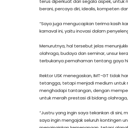
terus diperkuat dari segala aspek, unt
berani, percaya diri, idealis, kompeten dan 
“Saya juga mengucapkan terima kasih ka
karnaval ini, yaitu inovasi dalam penyele
Menurutnya, hal tersebut jelas menunjuk
olahraga, budaya dan seminar, unsur k
terbukanya pemahaman tentang gaya hid
Rektor USK menegaskan, IMT-GT tidak h
tetangga, tetapi menjadi medium untu
menghadapi tantangan, dengan memperta
untuk meraih prestasi di bidang olahraga
“Justru yang ingin saya tekankan di sini,
saya ingin mengajak seluruh kontingen un
menginginkan kemenangan, tetapi alangka