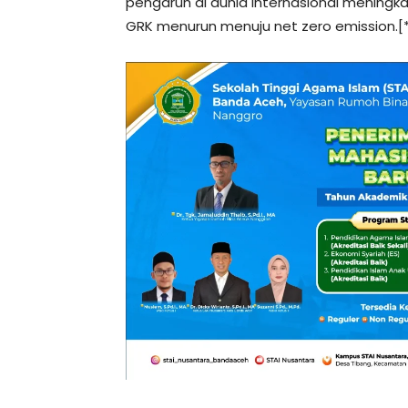
pengaruh di dunia internasional meningka
GRK menurun menuju net zero emission.[