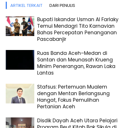
ARTIKEL TERKAIT
DARI PENULIS
Bupati Iskandar Usman Al Farlaky
Temui Mendagri Tito Karnavian
Bahas Percepatan Penanganan
Pascabanjir
Ruas Banda Aceh–Medan di
Santan dan Meunasah Krueng
Minim Penerangan, Rawan Laka
Lantas
Stafsus: Pertemuan Mualem
dengan Mentan Berlangsung
Hangat, Fokus Pemulihan
Pertanian Aceh
Disdik Dayah Aceh Utara Pelajari
Program Beut Kitab Bak Sikula di