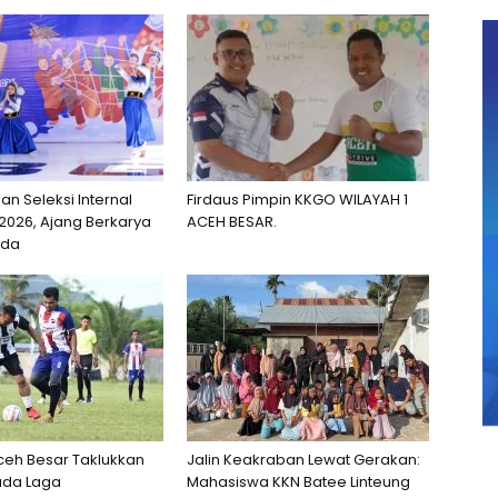
n Seleksi Internal
Firdaus Pimpin KKGO WILAYAH 1
2026, Ajang Berkarya
ACEH BESAR.
uda
eh Besar Taklukkan
Jalin Keakraban Lewat Gerakan:
ada Laga
Mahasiswa KKN Batee Linteung