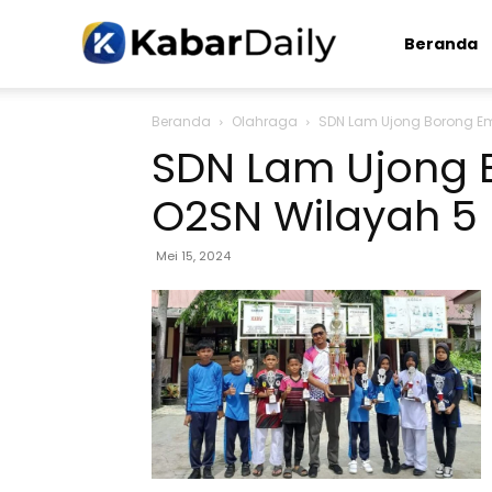
Kabardaily.com
Beranda
Beranda
Olahraga
SDN Lam Ujong Borong Em
SDN Lam Ujong 
O2SN Wilayah 5
Mei 15, 2024