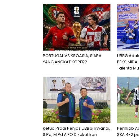
PORTUGAL VS KROASIA, SIAPA
UBBG Adaka
YANG ANGKAT KOPER?
PEKSIMIDA 
Talenta M
Ketua Prodi Penjas UBBG, Irwandi,
Pemkab Ac
S.Pd, M.Pd AIFO Dikukuhkan
SBA 4-2 p