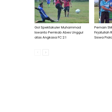
Gol Spektakuler Muhammad
Pemain SMP
Iswanto Pemkab Abes Unggul
Firjatullah
atas Angkasa FC 2:1
Siswa Pial