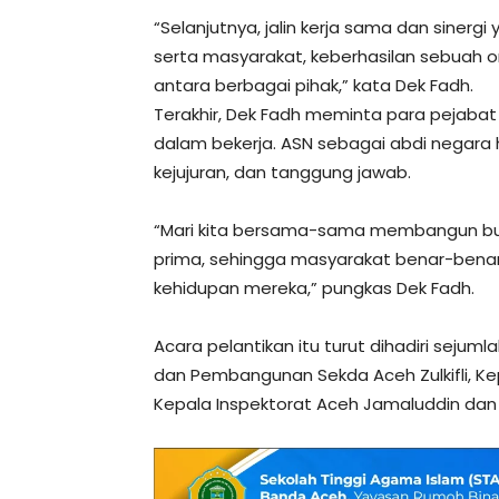
“Selanjutnya, jalin kerja sama dan siner
serta masyarakat, keberhasilan sebuah org
antara berbagai pihak,” kata Dek Fadh.
Terakhir, Dek Fadh meminta para pejabat f
dalam bekerja. ASN sebagai abdi negara h
kejujuran, dan tanggung jawab.
“Mari kita bersama-sama membangun bud
prima, sehingga masyarakat benar-bena
kehidupan mereka,” pungkas Dek Fadh.
Acara pelantikan itu turut dihadiri seju
dan Pembangunan Sekda Aceh Zulkifli, K
Kepala Inspektorat Aceh Jamaluddin dan K