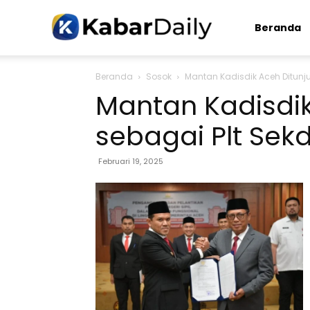
Kabardaily.com
Beranda
Beranda
Sosok
Mantan Kadisdik Aceh Ditunju
Mantan Kadisdik
sebagai Plt Sek
Februari 19, 2025