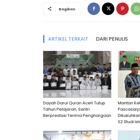
Bagikan
ARTIKEL TERKAIT
DARI PENULIS
Dayah Darul Quran Aceh Tutup
Mantan Ke
Tahun Pelajaran, Santri
Pascasarja
Berprestasi Terima Penghargaan
Dikukuhkan
S2 Studi I