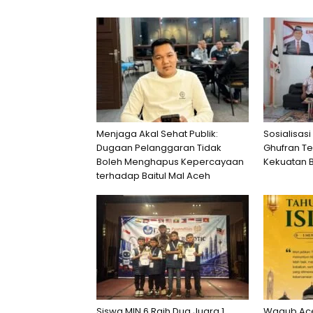
Menjaga Akal Sehat Publik:
Sosialisasi
Dugaan Pelanggaran Tidak
Ghufran T
Boleh Menghapus Kepercayaan
Kekuatan 
terhadap Baitul Mal Aceh
Siswa MIN 6 Raih Dua Juara 1
Wagub Ace