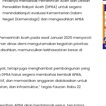
Pihaknya mendesak Pemerintah Aceh dan Dewan
Perwakilan Rakyat Aceh (DPRA) untuk segera
menindaklanjuti evaluasi Kementerian Dalam
Negeri (Kemendagri) dan mengesahkan APBA
 Pemerintah Aceh pada awal Januari 2025 menyoroti
an dinas demi mengutamakan kegiatan prioritas.
a disahkan, memunculkan kekhawatiran besar di
rakyat, tetapi juga menghambat pembangunan yang
an DPRA harus segera membahas kembali APBA,
tif, dan memastikan anggaran dialokasikan untuk
atan, dan infrastruktur,” tegas Fauzan. Rabu 22
esahan APBA akan berdampak serius, terutama