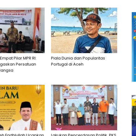
 Empat Pilar MPR RI:
Piala Dunia dan Popularitas
egaskan Persatuan
Portugal di Aceh
Bangsa
h Fadhlullah Ucapkan
Lakukan Pencerdasan Politik, PKS