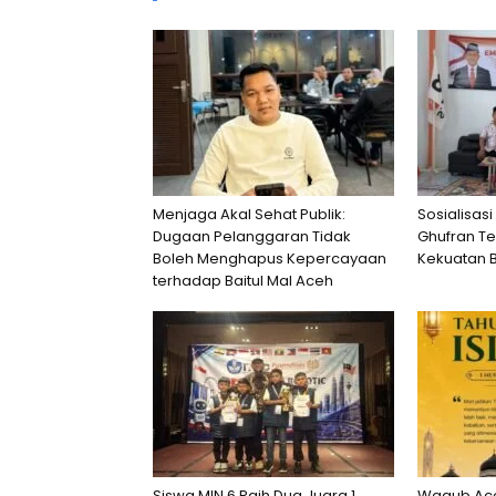
Menjaga Akal Sehat Publik:
Sosialisasi
Dugaan Pelanggaran Tidak
Ghufran T
Boleh Menghapus Kepercayaan
Kekuatan 
terhadap Baitul Mal Aceh
Siswa MIN 6 Raih Dua Juara 1
Wagub Ace