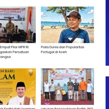
 Empat Pilar MPR RI:
Piala Dunia dan Popularitas
egaskan Persatuan
Portugal di Aceh
Bangsa
h Fadhlullah Ucapkan
Lakukan Pencerdasan Politik, PKS