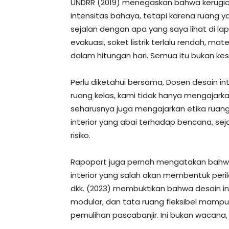
UNDRR (2019) menegaskan bahwa kerugi
intensitas bahaya, tetapi karena ruang ya
sejalan dengan apa yang saya lihat di la
evakuasi, soket listrik terlalu rendah, m
dalam hitungan hari. Semua itu bukan kes
Perlu diketahui bersama, Dosen desain inte
ruang kelas, kami tidak hanya mengajarka
seharusnya juga mengajarkan etika ruang
interior yang abai terhadap bencana, sej
risiko.
Rapoport juga pernah mengatakan bahwa
interior yang salah akan membentuk perila
dkk. (2023) membuktikan bahwa desain inte
modular, dan tata ruang fleksibel mam
pemulihan pascabanjir. Ini bukan wacana, 