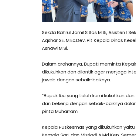
Sekda Bahrul Jamil S.Sos M.Si, Asisten I Se
Aqshar SE, M.Ec.Dev, Plt Kepala Dinas Kes
Asnawi M.Si.
Dalam arahannya, Bupati meminta Kepal
dikukuhkan dan dilantik agar menjaga in
jawab dengan sebaik-baiknya.
“Bapak Ibu yang telah kami kukuhkan da
dan bekerja dengan sebaik-baiknya dal
pinta Muharram.
Kepala Puskesmas yang dikukuhkan yaitu dr 
Kemala Sari, dan Misriadi A.Md Kep. Sem