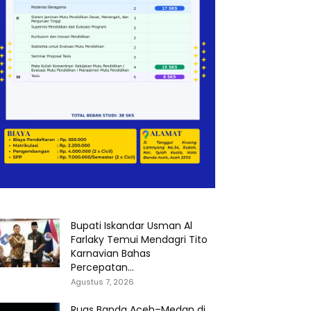
Bupati Iskandar Usman Al
Farlaky Temui Mendagri Tito
Karnavian Bahas
Percepatan...
Agustus 7, 2026
Ruas Banda Aceh–Medan di