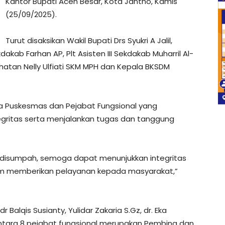
Kantor Bupati Aceh Besar, Kota Jantho, Kamis
(25/09/2025).
Turut disaksikan Wakil Bupati Drs Syukri A Jalil,
kdakab Farhan AP, Plt Asisten III Sekdakab Muharril Al-
ehatan Nelly Ulfiati SKM MPH dan Kepala BKSDM
a Puskesmas dan Pejabat Fungsional yang
tegritas serta menjalankan tugas dan tanggung
n disumpah, semoga dapat menunjukkan integritas
am memberikan pelayanan kepada masyarakat,”
Balqis Susianty, Yulidar Zakaria S.Gz, dr. Eka
entara 8 pejabat fungsional merupakan Pembina dan