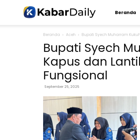
Kabardaily.com
Beranda
Beranda
Aceh
Bupati Syech Muharram Kukuhk
Bupati Syech M
Kapus dan Lanti
Fungsional
September 25, 2025