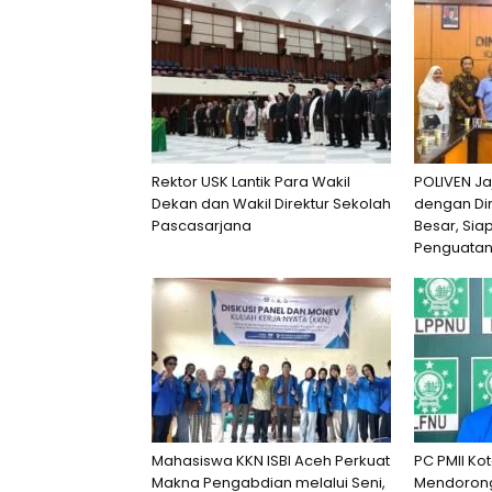
Rektor USK Lantik Para Wakil
POLIVEN Ja
Dekan dan Wakil Direktur Sekolah
dengan Di
Pascasarjana
Besar, Si
Penguatan
Mahasiswa KKN ISBI Aceh Perkuat
PC PMII Ko
Makna Pengabdian melalui Seni,
Mendorong