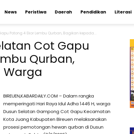
News
Peristiwa
Daerah
Pendidikan
Literasi
apu Potong 4 Ekor Lembu Qurban, Bagikan kepada...
latan Cot Gapu
Lembu Qurban,
a Warga
BIREUEN,KABARDAILY.COM – Dalam rangka
memperingati Hari Raya Idul Adha 1446 H, warga
Dusun Selatan Gampong Cot Gapu Kecamatan
Kota Juang Kabupaten Bireuen melaksanakan
prosesi pemotongan hewan qurban di Dusun