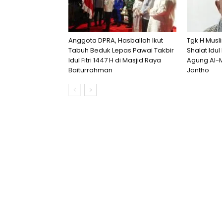
Anggota DPRA, Hasballah Ikut
Tgk H Musl
Tabuh Beduk Lepas Pawai Takbir
Shalat Idul 
Idul Fitri 1447 H di Masjid Raya
Agung Al-
Baiturrahman
Jantho