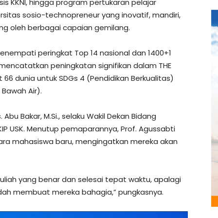
asis KKNI, hingga program pertukaran pelajar
ersitas sosio-technopreneur yang inovatif, mandiri,
kung oleh berbagai capaian gemilang.
menempati peringkat Top 14 nasional dan 1400+1
K mencatatkan peningkatan signifikan dalam THE
 66 dunia untuk SDGs 4 (Pendidikan Berkualitas)
 Bawah Air).
 Abu Bakar, M.Si., selaku Wakil Dekan Bidang
IP USK. Menutup pemaparannya, Prof. Agussabti
ra mahasiswa baru, mengingatkan mereka akan
uliah yang benar dan selesai tepat waktu, apalagi
udah membuat mereka bahagia,” pungkasnya.