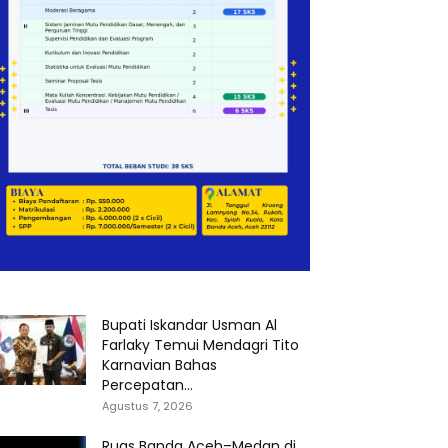
Bupati Iskandar Usman Al
Farlaky Temui Mendagri Tito
Karnavian Bahas
Percepatan...
Agustus 7, 2026
Ruas Banda Aceh–Medan di