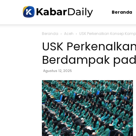
Kabardaily.com
Beranda
Beranda
Aceh
USK Perkenalkan Konsep Kam
USK Perkenalka
Berdampak pad
Agustus 12, 2025