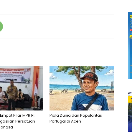
 Empat Pilar MPR RI:
Piala Dunia dan Popularitas
egaskan Persatuan
Portugal di Aceh
Bangsa