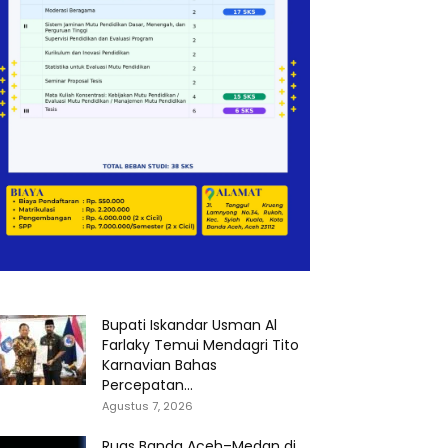
Bupati Iskandar Usman Al
Farlaky Temui Mendagri Tito
Karnavian Bahas
Percepatan...
Agustus 7, 2026
Ruas Banda Aceh–Medan di