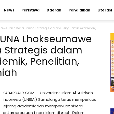
News
Peristiwa
Daerah
Pendidikan
Literasi
awe Jalin Kerja Sama Strategis dalam Penguatan Akademik,...
 SUNA Lhokseumawe
a Strategis dalam
mik, Penelitian,
miah
KABARDAILY.COM – Universitas Islam Al-Aziziyah
Indonesia (UNISAI) Samalanga terus memperluas
jejaring akademik dan memperkuat sinergi
antarperguruan tinggi Islam di Aceh. Dalam