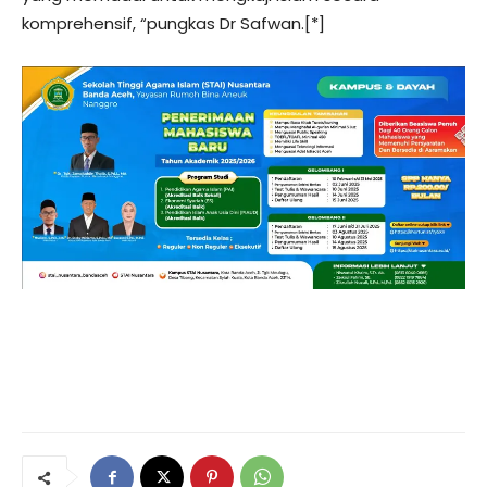
komprehensif, “pungkas Dr Safwan.[*]