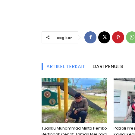
Bagikan
ARTIKEL TERKAIT
DARI PENULIS
Tuanku Muhammad Minta Pemko
Patroli Pre
Bertindak Cepat, Taman Meuraxa
Kawal Kea