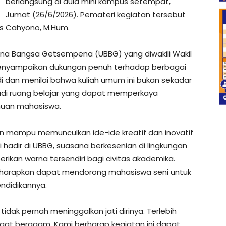
berlangsung di aula mini kampus setempat,
Jumat (26/6/2026). Pemateri kegiatan tersebut
gus Cahyono, M.Hum.
 Bina Bangsa Getsempena (UBBG) yang diwakili Wakil
au menyampaikan dukungan penuh terhadap berbagai
di dan menilai bahwa kuliah umum ini bukan sekadar
adi ruang belajar yang dapat memperkaya
uan mahasiswa.
an mampu memunculkan ide-ide kreatif dan inovatif
 hadir di UBBG, suasana berkesenian di lingkungan
kan warna tersendiri bagi civitas akademika.
diharapkan dapat mendorong mahasiswa seni untuk
ndidikannya.
dak pernah meninggalkan jati dirinya. Terlebih
gat beragam. Kami berharap kegiatan ini dapat