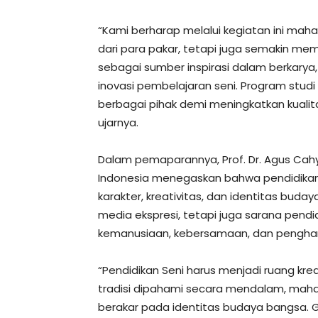
“Kami berharap melalui kegiatan ini ma
dari para pakar, tetapi juga semakin memi
sebagai sumber inspirasi dalam berkary
inovasi pembelajaran seni. Program stud
berbagai pihak demi meningkatkan kualit
ujarnya.
Dalam pemaparannya, Prof. Dr. Agus Cahy
Indonesia menegaskan bahwa pendidikan
karakter, kreativitas, dan identitas bud
media ekspresi, tetapi juga sarana pend
kemanusiaan, kebersamaan, dan pengha
“Pendidikan Seni harus menjadi ruang krea
tradisi dipahami secara mendalam, mah
berakar pada identitas budaya bangsa. Ge