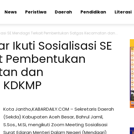
News
Peristiwa
Daerah
Pendidikan
Literasi
lisasi SE Mendagri Terkait Pembentukan Satgas Kecamatan dan...
 Ikuti Sosialisasi SE
it Pembentukan
tan dan
 KDKMP
Kota Jantho,KABARDAILY.COM – Sekretaris Daerah
(Sekda) Kabupaten Aceh Besar, Bahrul Jamil,
S.Sos., M.Si, mengikuti Zoom Meeting Sosialisasi
Surat Edaran Menteri Dalam Negeri (Mendagri)