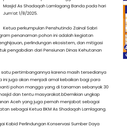
Masjid As Shadaqah Lamlagang Banda pada hari
Jum’at 1/8/2025.
Ketua perkumpulan Penshutindo Zainal Sabri
ram penanaman pohon ini adalah kegiatan
ghijauan, perlindungan ekosistem, dan mitigasi
entuk pengabdian dari Pensiunan Dinas Kehutanan
ah satu pertimbangannya karena masih tersedianya
ni juga akan menjadi amal kebaikan bagi para
nanti pohon mangga yang di tanaman sebanyak 30
asjid dan tentu masyarakat.bDemikian ungkap
tanan Aceh yang juga pernah menjabat sebagai
abatan sebagai Ketua BKM As Shadaqah Lamlagang.
gai Kabid Perlindungan Konservasi Sumber Daya