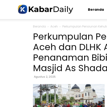
Kabardaily.com
Beranda
Beranda
Aceh
Perkumpulan Pensiunan Kehuta
Perkumpulan Pe
Aceh dan DLHK 
Penanaman Bibi
Masjid As Shad
Agustus 2, 2025