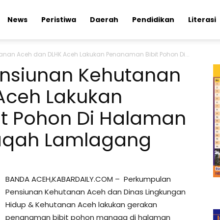
News
Peristiwa
Daerah
Pendidikan
Literasi
nan Aceh dan DLHK Aceh Lakukan Penanaman Bibit Pohon Di...
nsiunan Kehutanan
Aceh Lakukan
t Pohon Di Halaman
aqah Lamlagang
BANDA ACEH,KABARDAILY.COM – Perkumpulan
Pensiunan Kehutanan Aceh dan Dinas Lingkungan
Hidup & Kehutanan Aceh lakukan gerakan
penanaman bibit pohon mangga di halaman