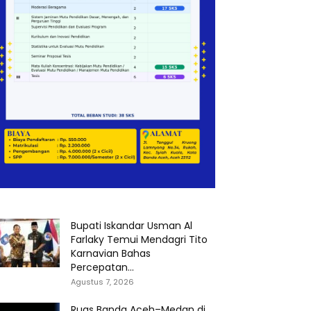
Bupati Iskandar Usman Al
Farlaky Temui Mendagri Tito
Karnavian Bahas
Percepatan...
Agustus 7, 2026
Ruas Banda Aceh–Medan di