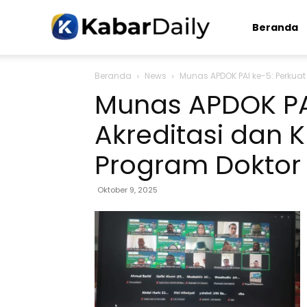
Kabardaily.com
Beranda
Beranda
News
Munas APDOK PAI ke-5: Perkuat 
Munas APDOK PAI
Akreditasi dan 
Program Doktor 
Oktober 9, 2025