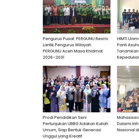
Pengurus Pusat PERGUNU Resmi
HIMTI Unim
Lantik Pengurus Wilayah
Panti Asu
PERGUNU Aceh Masa Khidmat
Tanamkan
2026–2031
Kepedulian
Prodi Pendidikan Seni
Mahasiswa 
Pertunjukan UBBG Adakan Kuliah
Dalami Infr
Umum, Siap Bentuk Generasi
Nasional d
Unggul yang Kreatif