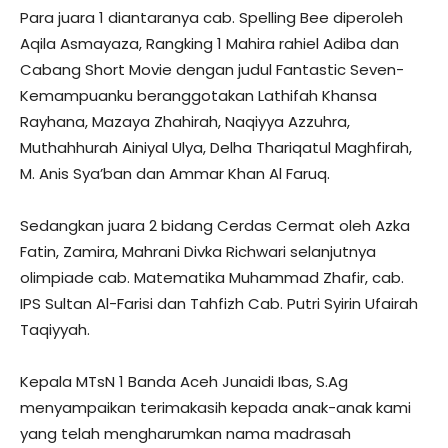
Para juara 1 diantaranya cab. Spelling Bee diperoleh
Aqila Asmayaza, Rangking 1 Mahira rahiel Adiba dan
Cabang Short Movie dengan judul Fantastic Seven-
Kemampuanku beranggotakan Lathifah Khansa
Rayhana, Mazaya Zhahirah, Naqiyya Azzuhra,
Muthahhurah Ainiyal Ulya, Delha Thariqatul Maghfirah,
M. Anis Sya’ban dan Ammar Khan Al Faruq.
Sedangkan juara 2 bidang Cerdas Cermat oleh Azka
Fatin, Zamira, Mahrani Divka Richwari selanjutnya
olimpiade cab. Matematika Muhammad Zhafir, cab.
IPS Sultan Al-Farisi dan Tahfizh Cab. Putri Syirin Ufairah
Taqiyyah.
Kepala MTsN 1 Banda Aceh Junaidi Ibas, S.Ag
menyampaikan terimakasih kepada anak-anak kami
yang telah mengharumkan nama madrasah