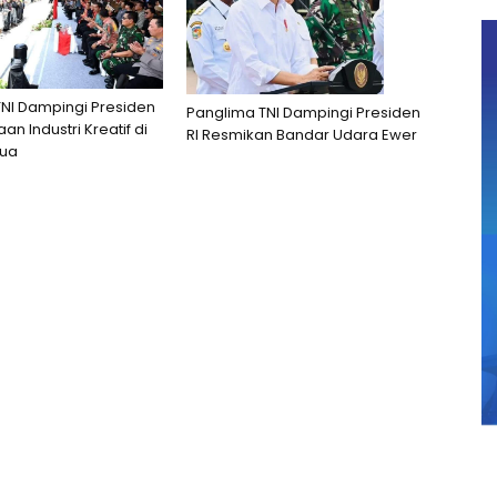
NI Dampingi Presiden
Panglima TNI Dampingi Presiden
n Industri Kreatif di
RI Resmikan Bandar Udara Ewer
pua