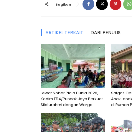
Bagikan
ARTIKEL TERKAIT
DARI PENULIS
Lewat Nobar Piala Dunia 2026,
Satgas Op
Kodim 1714/Puncak Jaya Perkuat
Anak-anak
Silaturahmi dengan Warga
di Rumah P