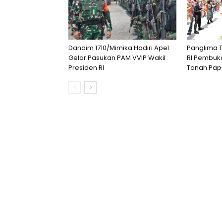
Dandim 1710/Mimika Hadiri Apel
Panglima T
Gelar Pasukan PAM VVIP Wakil
RI Pembukaa
Presiden RI
Tanah Pa