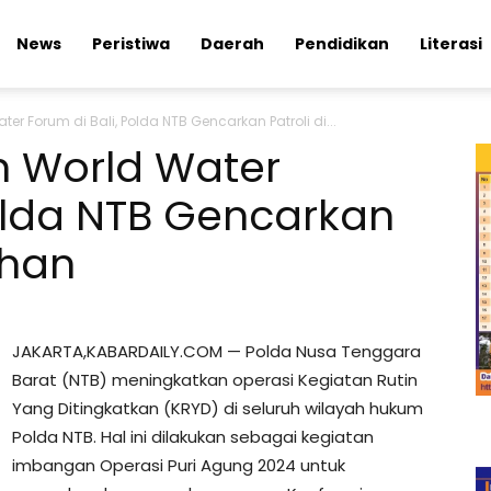
News
Peristiwa
Daerah
Pendidikan
Literasi
 Forum di Bali, Polda NTB Gencarkan Patroli di...
 World Water
Polda NTB Gencarkan
uhan
JAKARTA,KABARDAILY.COM — Polda Nusa Tenggara
Barat (NTB) meningkatkan operasi Kegiatan Rutin
Yang Ditingkatkan (KRYD) di seluruh wilayah hukum
Polda NTB. Hal ini dilakukan sebagai kegiatan
imbangan Operasi Puri Agung 2024 untuk