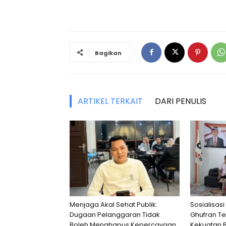
Bagikan
ARTIKEL TERKAIT
DARI PENULIS
Menjaga Akal Sehat Publik:
Sosialisasi
Dugaan Pelanggaran Tidak
Ghufran T
Boleh Menghapus Kepercayaan
Kekuatan 