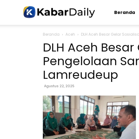
Kabardaily.com
Beranda
Beranda
Aceh
DLH Aceh Besar Gelar Sosiali
DLH Aceh Besar G
Pengelolaan Sa
Lamreudeup
Agustus 22, 2025