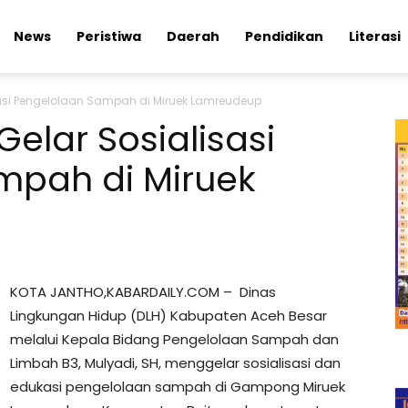
News
Peristiwa
Daerah
Pendidikan
Literasi
sasi Pengelolaan Sampah di Miruek Lamreudeup
elar Sosialisasi
mpah di Miruek
KOTA JANTHO,KABARDAILY.COM – Dinas
Lingkungan Hidup (DLH) Kabupaten Aceh Besar
melalui Kepala Bidang Pengelolaan Sampah dan
Limbah B3, Mulyadi, SH, menggelar sosialisasi dan
edukasi pengelolaan sampah di Gampong Miruek