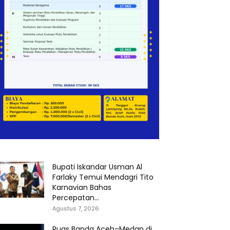
Bupati Iskandar Usman Al
Farlaky Temui Mendagri Tito
Karnavian Bahas
Percepatan...
Agustus 7, 2026
Ruas Banda Aceh–Medan di