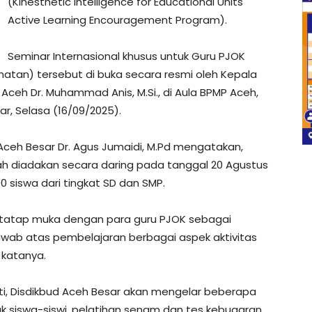
(Kinesthetic Intelligence for Educational Units
Active Learning Encouragement Program).
Seminar Internasional khusus untuk Guru PJOK
hatan) tersebut di buka secara resmi oleh Kepala
Aceh Dr. Muhammad Anis, M.Si., di Aula BPMP Aceh,
r, Selasa (16/09/2025).
Aceh Besar Dr. Agus Jumaidi, M.Pd mengatakan,
dah diadakan secara daring pada tanggal 20 Agustus
 siswa dari tingkat SD dan SMP.
ra tatap muka dengan para guru PJOK sebagai
awab atas pembelajaran berbagai aspek aktivitas
” katanya.
ti, Disdikbud Aceh Besar akan mengelar beberapa
k siswa-siswi, pelatihan senam dan tes kebugaran