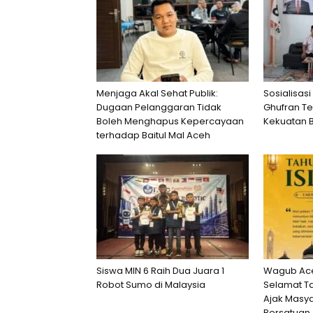
Menjaga Akal Sehat Publik:
Sosialisasi
Dugaan Pelanggaran Tidak
Ghufran T
Boleh Menghapus Kepercayaan
Kekuatan 
terhadap Baitul Mal Aceh
Siswa MIN 6 Raih Dua Juara 1
Wagub Ace
Robot Sumo di Malaysia
Selamat Ta
Ajak Masya
Persatuan