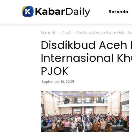
Kabardaily.com
Beranda
Beranda
Aceh
Disdikbud Aceh Besar Gelar S
Disdikbud Aceh 
Internasional K
PJOK
September 16, 2025