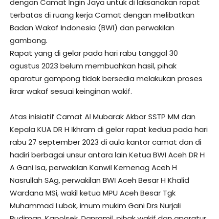
dengan Camat Ingin Jaya untuk di laksanakan rapat
terbatas di ruang kerja Camat dengan melibatkan
Badan Wakaf Indonesia (BWI) dan perwakilan
gambong.
Rapat yang di gelar pada hari rabu tanggal 30
agustus 2023 belum membuahkan hasil, pihak
aparatur gampong tidak bersedia melakukan proses
ikrar wakaf sesuai keinginan wakif.
Atas inisiatif Camat Al Mubarak Akbar SSTP MM dan
Kepala KUA DR H Ikhram di gelar rapat kedua pada hari
rabu 27 september 2023 di aula kantor camat dan di
hadiri berbagai unsur antara lain Ketua BWI Aceh DR H
A Gani Isa, perwakilan Kanwil Kemenag Aceh H
Nasrullah SAg, perwakilan BWI Aceh Besar H Khalid
Wardana MSi, wakil ketua MPU Aceh Besar Tgk
Muhammad Lubok, imum mukim Gani Drs Nurjali
Budiman, Kapolsek, Danramil, pihak wakif dan aparatur