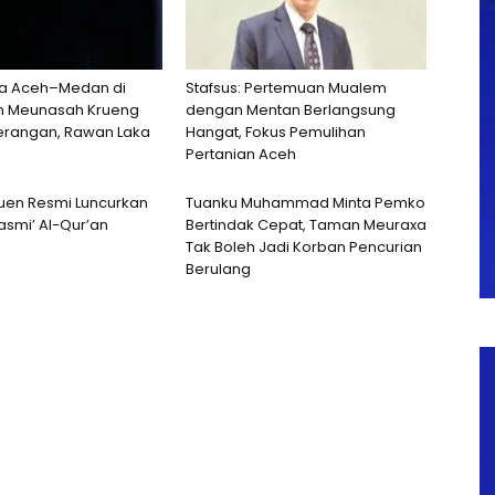
a Aceh–Medan di
Stafsus: Pertemuan Mualem
n Meunasah Krueng
dengan Mentan Berlangsung
erangan, Rawan Laka
Hangat, Fokus Pemulihan
Pertanian Aceh
uen Resmi Luncurkan
Tuanku Muhammad Minta Pemko
smi’ Al-Qur’an
Bertindak Cepat, Taman Meuraxa
Tak Boleh Jadi Korban Pencurian
Berulang