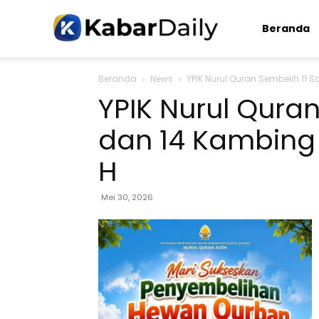
Kabardaily.com
Beranda
Beranda
News
YPIK Nurul Quran Sembelih 11 
YPIK Nurul Quran
dan 14 Kambing
H
Mei 30, 2026