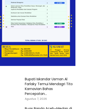
Bupati Iskandar Usman Al
Farlaky Temui Mendagri Tito
Karnavian Bahas
Percepatan...
Agustus 7, 2026
Ruas Banda Aceh–Medan di