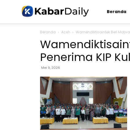
Kabardaily.com
Beranda
Beranda
Aceh
Wamendiktisaintek Beri Motivas
Wamendiktisaint
Penerima KIP Kul
Mei 9, 2026