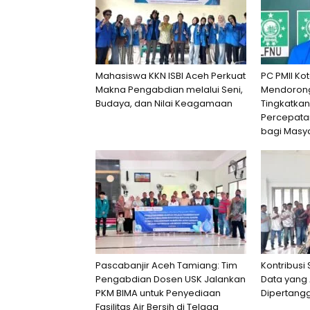
Mahasiswa KKN ISBI Aceh Perkuat
PC PMII Ko
Makna Pengabdian melalui Seni,
Mendorong
Budaya, dan Nilai Keagamaan
Tingkatkan
Percepata
bagi Masy
Pascabanjir Aceh Tamiang: Tim
Kontribusi
Pengabdian Dosen USK Jalankan
Data yang 
PKM BIMA untuk Penyediaan
Dipertang
Fasilitas Air Bersih di Telaga