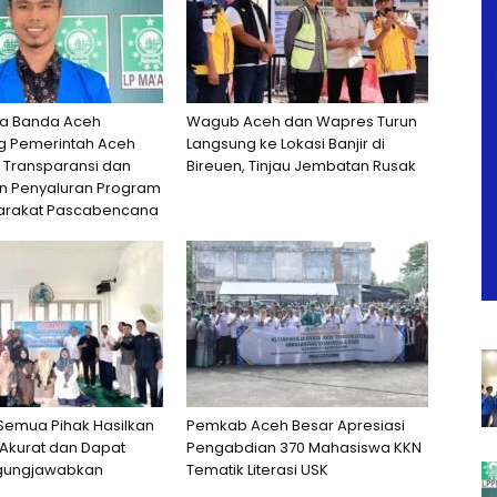
ta Banda Aceh
Wagub Aceh dan Wapres Turun
 Pemerintah Aceh
Langsung ke Lokasi Banjir di
 Transparansi dan
Bireuen, Tinjau Jembatan Rusak
n Penyaluran Program
arakat Pascabencana
 Semua Pihak Hasilkan
Pemkab Aceh Besar Apresiasi
Akurat dan Dapat
Pengabdian 370 Mahasiswa KKN
gungjawabkan
Tematik Literasi USK