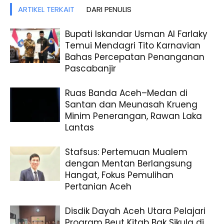
ARTIKEL TERKAIT
DARI PENULIS
Bupati Iskandar Usman Al Farlaky
Temui Mendagri Tito Karnavian
Bahas Percepatan Penanganan
Pascabanjir
Ruas Banda Aceh–Medan di
Santan dan Meunasah Krueng
Minim Penerangan, Rawan Laka
Lantas
Stafsus: Pertemuan Mualem
dengan Mentan Berlangsung
Hangat, Fokus Pemulihan
Pertanian Aceh
Disdik Dayah Aceh Utara Pelajari
Program Beut Kitab Bak Sikula di