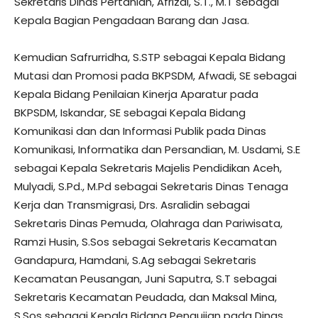
Sekretaris Dinas Pertanian, Afrizal, S.T., M.T sebagai
Kepala Bagian Pengadaan Barang dan Jasa.
Kemudian Safrurridha, S.STP sebagai Kepala Bidang
Mutasi dan Promosi pada BKPSDM, Afwadi, SE sebagai
Kepala Bidang Penilaian Kinerja Aparatur pada
BKPSDM, Iskandar, SE sebagai Kepala Bidang
Komunikasi dan dan Informasi Publik pada Dinas
Komunikasi, Informatika dan Persandian, M. Usdami, S.E
sebagai Kepala Sekretaris Majelis Pendidikan Aceh,
Mulyadi, S.Pd., M.Pd sebagai Sekretaris Dinas Tenaga
Kerja dan Transmigrasi, Drs. Asralidin sebagai
Sekretaris Dinas Pemuda, Olahraga dan Pariwisata,
Ramzi Husin, S.Sos sebagai Sekretaris Kecamatan
Gandapura, Hamdani, S.Ag sebagai Sekretaris
Kecamatan Peusangan, Juni Saputra, S.T sebagai
Sekretaris Kecamatan Peudada, dan Maksal Mina,
S.Sos sebagai Kepala Bidang Pengujian pada Dinas