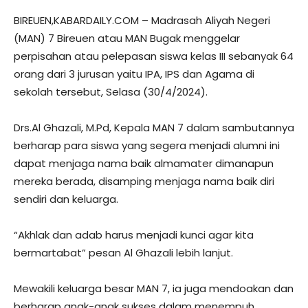
BIREUEN,KABARDAILY.COM – Madrasah Aliyah Negeri
(MAN) 7 Bireuen atau MAN Bugak menggelar
perpisahan atau pelepasan siswa kelas III sebanyak 64
orang dari 3 jurusan yaitu IPA, IPS dan Agama di
sekolah tersebut, Selasa (30/4/2024).
Drs.Al Ghazali, M.Pd, Kepala MAN 7 dalam sambutannya
berharap para siswa yang segera menjadi alumni ini
dapat menjaga nama baik almamater dimanapun
mereka berada, disamping menjaga nama baik diri
sendiri dan keluarga.
“Akhlak dan adab harus menjadi kunci agar kita
bermartabat” pesan Al Ghazali lebih lanjut.
Mewakili keluarga besar MAN 7, ia juga mendoakan dan
berharap anak-anak sukses dalam menempuh