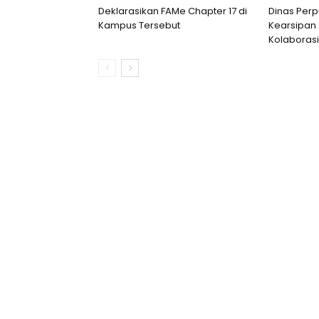
Deklarasikan FAMe Chapter 17 di
Dinas Per
Kampus Tersebut
Kearsipan 
Kolaborasi 