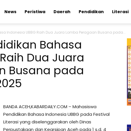
News
Peristiwa
Daerah
Pendidikan
Literasi
sa Indonesia UBBG Raih Dua Juara Lomba Peragaan Busana pada...
idikan Bahasa
Raih Dua Juara
n Busana pada
 2025
BANDA ACEH,KABARDAILY.COM – Mahasiswa
Pendidikan Bahasa Indonesia UBBG pada Festival
Literasi yang diselenggarakan oleh Dinas
Perpustakaan dan Kearsipan Aceh pada 1 s.d. 4