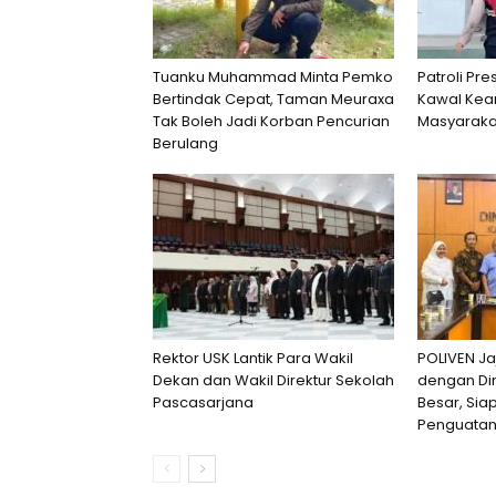
Tuanku Muhammad Minta Pemko
Patroli Pre
Bertindak Cepat, Taman Meuraxa
Kawal Kea
Tak Boleh Jadi Korban Pencurian
Masyaraka
Berulang
Rektor USK Lantik Para Wakil
POLIVEN Ja
Dekan dan Wakil Direktur Sekolah
dengan Di
Pascasarjana
Besar, Si
Penguatan