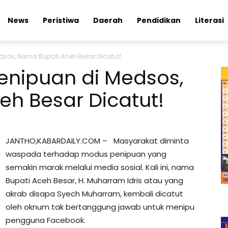
News
Peristiwa
Daerah
Pendidikan
Literasi
dsos, Nama Bupati Aceh Besar Dicatut!
enipuan di Medsos,
h Besar Dicatut!
JANTHO,KABARDAILY.COM – Masyarakat diminta
waspada terhadap modus penipuan yang
semakin marak melalui media sosial. Kali ini, nama
Bupati Aceh Besar, H. Muharram Idris atau yang
akrab disapa Syech Muharram, kembali dicatut
oleh oknum tak bertanggung jawab untuk menipu
pengguna Facebook.