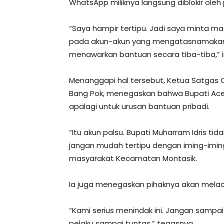
WhatsApp miliknya langsung diblokir oleh 
“Saya hampir tertipu. Jadi saya minta m
pada akun-akun yang mengatasnamakan pe
menawarkan bantuan secara tiba-tiba,” i
Menanggapi hal tersebut, Ketua Satgas
Bang Pok, menegaskan bahwa Bupati Ace
apalagi untuk urusan bantuan pribadi.
“Itu akun palsu. Bupati Muharram Idris t
jangan mudah tertipu dengan iming-iming 
masyarakat Kecamatan Montasik.
Ia juga menegaskan pihaknya akan melac
“Kami serius menindak ini. Jangan sampai
pelaku sampai tuntas,” tegasnya.