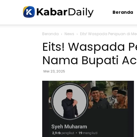
Kabardaily.com
Beranda
Beranda
News
Eits! Waspada Penipuan di Me
Eits! Waspada P
Nama Bupati Ace
Mei 23, 2025