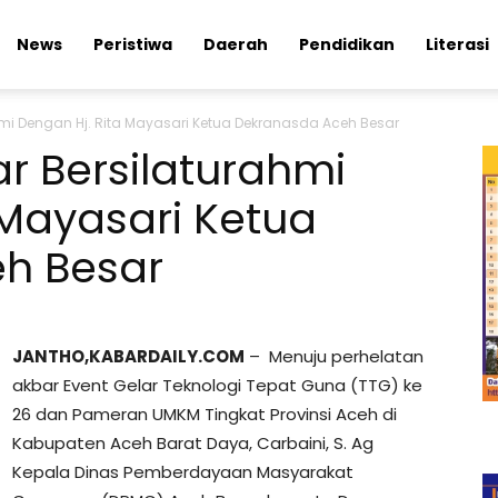
News
Peristiwa
Daerah
Pendidikan
Literasi
mi Dengan Hj. Rita Mayasari Ketua Dekranasda Aceh Besar
r Bersilaturahmi
 Mayasari Ketua
h Besar
JANTHO,KABARDAILY.COM
– Menuju perhelatan
akbar Event Gelar Teknologi Tepat Guna (TTG) ke
26 dan Pameran UMKM Tingkat Provinsi Aceh di
Kabupaten Aceh Barat Daya, Carbaini, S. Ag
Kepala Dinas Pemberdayaan Masyarakat