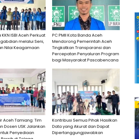
KKN ISBI Aceh Perkuat
PC PMII Kota Banda Aceh
abdian melalui Seni,
Mendorong Pemerintah Aceh
an Nilai Keagamaan
Tingkatkan Transparansi dan
Percepatan Penyaluran Program
bagi Masyarakat Pascabencana
r Aceh Tamiang: Tim
Kontribusi Semua Pihak Hasilkan
n Dosen USK Jalankan
Data yang Akurat dan Dapat
untuk Penyediaan
Dipertanggungjawabkan
ir Bersih di Telaga