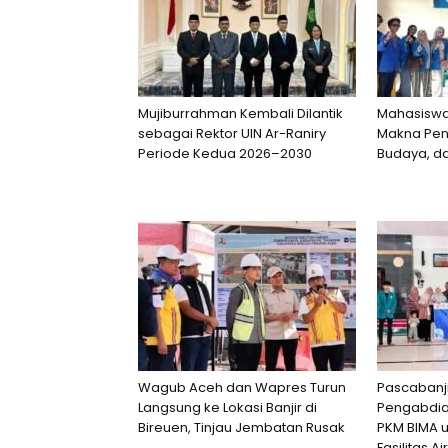
Mujiburrahman Kembali Dilantik
Mahasiswa 
sebagai Rektor UIN Ar-Raniry
Makna Peng
Periode Kedua 2026–2030
Budaya, d
Wagub Aceh dan Wapres Turun
Pascabanji
Langsung ke Lokasi Banjir di
Pengabdia
Bireuen, Tinjau Jembatan Rusak
PKM BIMA 
Fasilitas A