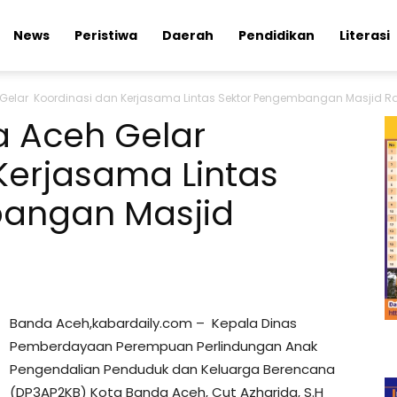
News
Peristiwa
Daerah
Pendidikan
Literasi
Gelar Koordinasi dan Kerjasama Lintas Sektor Pengembangan Masjid R
 Aceh Gelar
Kerjasama Lintas
angan Masjid
Banda Aceh,kabardaily.com – Kepala Dinas
Pemberdayaan Perempuan Perlindungan Anak
Pengendalian Penduduk dan Keluarga Berencana
(DP3AP2KB) Kota Banda Aceh, Cut Azharida, S.H